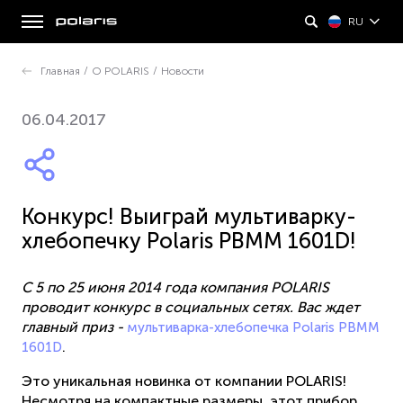
RU
Главная
/
О POLARIS
/
Новости
06.04.2017
Конкурс! Выиграй мультиварку-
хлебопечку Polaris PBMM 1601D!
С 5 по 25 июня 2014 года компания POLARIS
проводит конкурс в социальных сетях. Вас ждет
главный приз -
мультиварка-хлебопечка Polaris PBMM
.
1601D
Это уникальная новинка от компании POLARIS!
Несмотря на компактные размеры, этот прибор