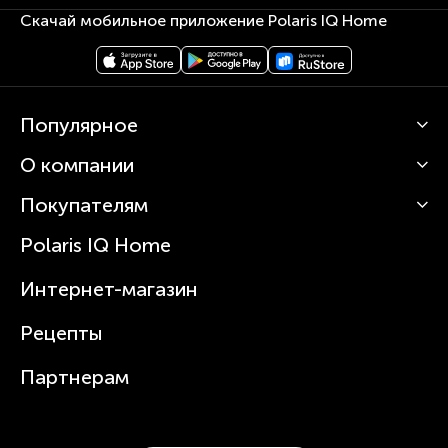
Скачай мобильное приложение Polaris IQ Home
Популярное
О компании
Кофемашины
Роботы-пылесосы
Покупателям
О Polaris
Вертикальные пылесосы
Новости
Зубные щетки и ирригаторы
Polaris IQ Home
Сервисные центры
Статьи
Чайники
Гарантийное обслуживание
Интернет-магазин
Увлажнители
Где купить
Блендеры и миксеры
Рецепты
Посуда
Партнерам