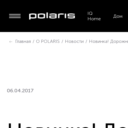
IQ
Дом
Home
Главная
/
О POLARIS
/
Новости
/
Новинка! Дорожны
06.04.2017