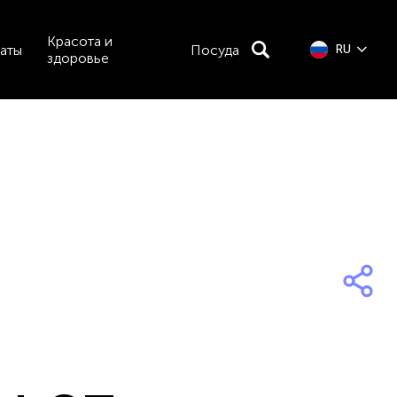
Красота и
аты
Посуда
RU
здоровье