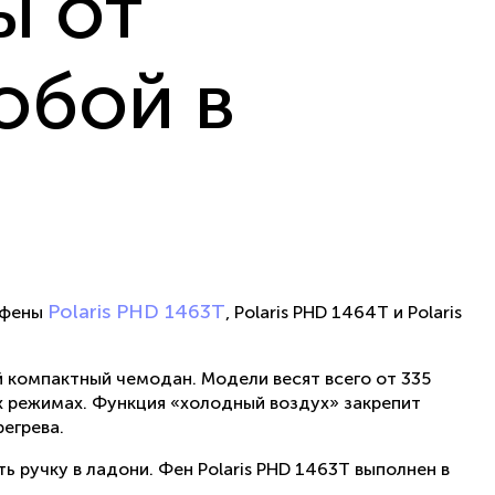
ы от
обой в
Polaris PHD 1463T
 фены
, Polaris PHD 1464T и Polaris
й компактный чемодан. Модели весят всего от 335
х режимах. Функция «холодный воздух» закрепит
егрева.
ь ручку в ладони. Фен Polaris PHD 1463T выполнен в