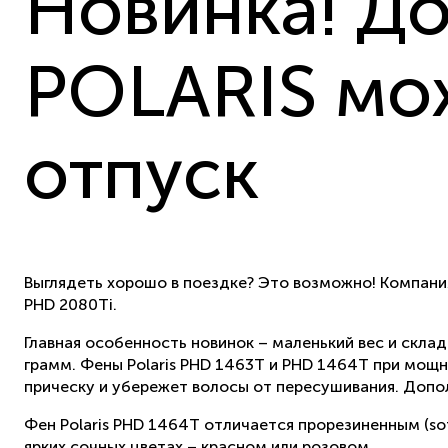
Новинка! Д
POLARIS мож
отпуск
Выглядеть хорошо в поездке? Это возможно! Компани
PHD 2080Ti.
Главная особенность новинок – маленький вес и скла
грамм. Фены Polaris PHD 1463T и PHD 1464T при мощ
прическу и убережет волосы от пересушивания. Допо
Фен Polaris PHD 1464T отличается прорезиненным (sof
ярких сочных цветах – красном или розовом.