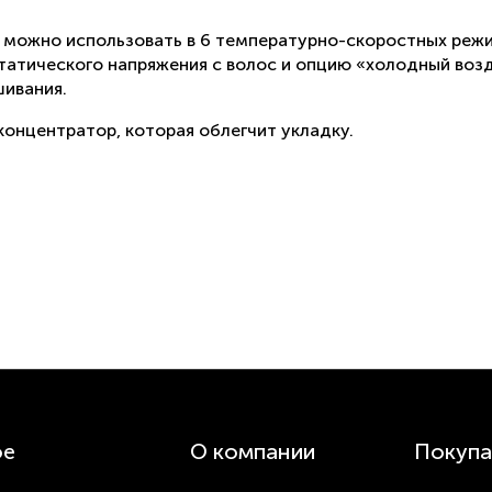
 – можно использовать в 6 температурно-скоростных реж
атического напряжения с волос и опцию «холодный воз
шивания.
концентратор, которая облегчит укладку.
ое
О компании
Покупа