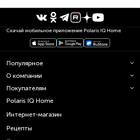
Скачай мобильное приложение Polaris IQ Home
Популярное
О компании
Кофемашины
Роботы-пылесосы
Покупателям
О Polaris
Вертикальные пылесосы
Новости
Зубные щетки и ирригаторы
Polaris IQ Home
Сервисные центры
Статьи
Чайники
Гарантийное обслуживание
Интернет-магазин
Увлажнители
Где купить
Блендеры и миксеры
Рецепты
Посуда