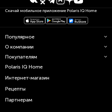
Скачай мобильное приложение Polaris IQ Home
Популярное
О компании
Кофемашины
Роботы-пылесосы
Покупателям
О Polaris
Вертикальные пылесосы
Новости
Зубные щетки и ирригаторы
Polaris IQ Home
Сервисные центры
Статьи
Чайники
Гарантийное обслуживание
Интернет-магазин
Увлажнители
Где купить
Блендеры и миксеры
Рецепты
Посуда
Партнерам