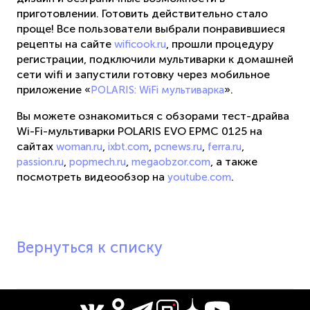
приготовлении. Готовить действительно стало
проще! Все пользователи выбрали понравившиеся
рецепты на сайте
, прошли процедуру
wificook.ru
регистрации, подключили мультиварки к домашней
сети wifi и запустили готовку через мобильное
приложение «
».
POLARIS: WiFi мультиварка
Вы можете ознакомиться с обзорами тест-драйва
Wi-Fi-мультиварки POLARIS EVO EPMC 0125 на
сайтах
,
,
,
,
woman.ru
ixbt.com
pcnews.ru
ferra.ru
,
,
, а также
passion.ru
popmech.ru
megaobzor.com
посмотреть видеообзор на
.
youtube.com
Вернуться к списку