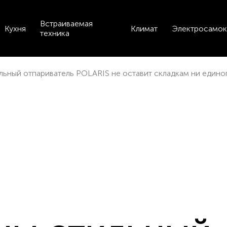
Встраиваемая
Кухня
Климат
Электросамок
техника
ильный отпариватель POLARIS не оставит складкам ни едино