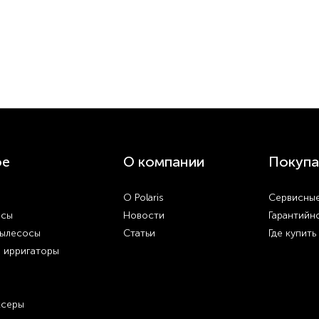
ое
О компании
Покупа
О Polaris
Сервисные
осы
Новости
Гарантийн
пылесосы
Статьи
Где купить
и ирригаторы
ксеры