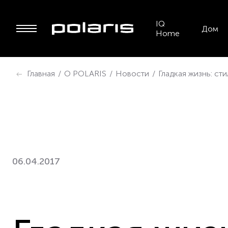
IQ
Дом
Home
Главная
/
О POLARIS
/
Новости
/
Гладкая жизнь: ст
06.04.2017