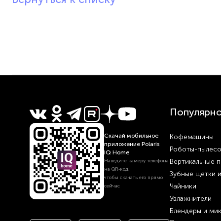
Популярн
Скачай мобильное
Кофемашины
приложение Polaris
Роботы-пылес
IQ Home
Вертикальные 
Наведите камеру телефона
на QR‑код,
Зубные щетки 
чтобы скачать его прямо
Чайники
сейчас
Увлажнители
Блендеры и ми