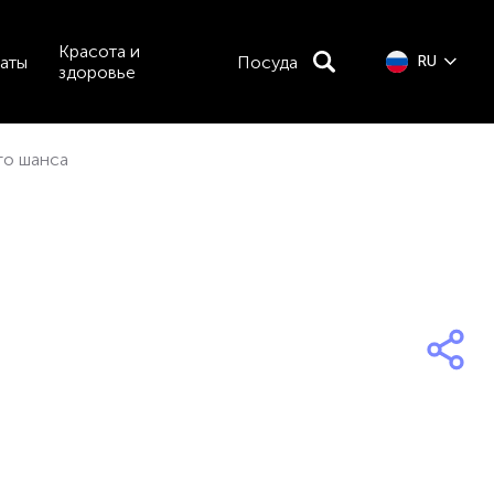
Красота и
аты
Посуда
RU
здоровье
го шанса