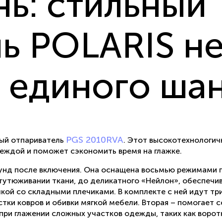
нь: стильный
ь POLARIS не
 единого ша
PGS 2010RVA
ный отпариватель
. Этот высокотехнологич
ждой и поможет сэкономить время на глажке.
кунд после включения. Она оснащена восьмью режимами по
тутюживании ткани, до деликатного «Нейлон», обеспечи
ой со складными плечиками. В комплекте с ней идут три
тки ковров и обивки мягкой мебели. Вторая – помогает с
 при глажении сложных участков одежды, таких как воро