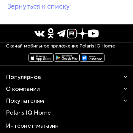
Вернуться к списку
Скачай мобильное приложение Polaris IQ Home
Популярное
О компании
Кофемашины
Роботы-пылесосы
Покупателям
О Polaris
Вертикальные пылесосы
Новости
Зубные щетки и ирригаторы
Polaris IQ Home
Сервисные центры
Статьи
Чайники
Гарантийное обслуживание
Интернет-магазин
Увлажнители
Где купить
Блендеры и миксеры