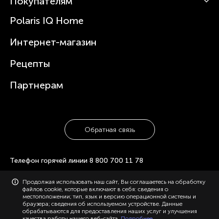
Покупателям
О Polaris
Вертикальные пылесосы
Новости
Зубные щетки и ирригаторы
Polaris IQ Home
Сервисные центры
Статьи
Чайники
Гарантийное обслуживание
Интернет-магазин
Увлажнители
Где купить
Блендеры и миксеры
Рецепты
Посуда
Партнерам
Обратная связь
Телефон горячей линии
8 800 700 11 78
© 2006-2026 «Polaris». Все права защищены. Использование
Продолжая использовать наш сайт, Вы соглашаетесь на обработку
материалов с сайта polaris.ru возможно только с разрешения
файлов cookie, которые включают в себя: сведения о
администрации, с указанием активной ссылки на сайт.
местоположении; тип, язык и версию операционной системы и
Конфиденциальность
браузера; сведения об используемом устройстве. Данные
Карта сайта
обрабатываются для предоставления наших услуг и улучшения
качества работы нашего веб-сайта.
Подробнее