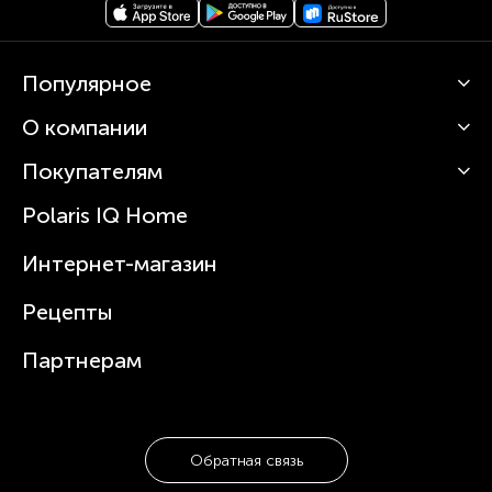
Популярное
О компании
Кофемашины
Роботы-пылесосы
Покупателям
О Polaris
Вертикальные пылесосы
Новости
Зубные щетки и ирригаторы
Polaris IQ Home
Сервисные центры
Статьи
Чайники
Гарантийное обслуживание
Интернет-магазин
Увлажнители
Где купить
Блендеры и миксеры
Рецепты
Посуда
Партнерам
Обратная связь