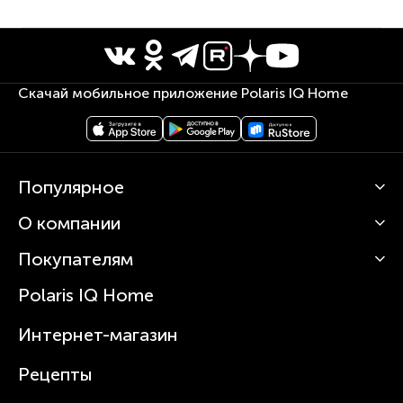
Скачай мобильное приложение Polaris IQ Home
Популярное
О компании
Кофемашины
Роботы-пылесосы
Покупателям
О Polaris
Вертикальные пылесосы
Новости
Зубные щетки и ирригаторы
Polaris IQ Home
Сервисные центры
Статьи
Чайники
Гарантийное обслуживание
Интернет-магазин
Увлажнители
Где купить
Блендеры и миксеры
Рецепты
Посуда