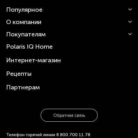
Популярное
О компании
Кофемашины
Роботы-пылесосы
Покупателям
О Polaris
Вертикальные пылесосы
Новости
Зубные щетки и ирригаторы
Polaris IQ Home
Сервисные центры
Статьи
Чайники
Гарантийное обслуживание
Интернет-магазин
Увлажнители
Где купить
Блендеры и миксеры
Рецепты
Посуда
Партнерам
Обратная связь
Телефон горячей линии
8 800 700 11 78