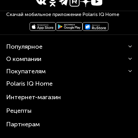
Скачай мобильное приложение Polaris IQ Home
Популярное
О компании
Кофемашины
Роботы-пылесосы
Покупателям
О Polaris
Вертикальные пылесосы
Новости
Зубные щетки и ирригаторы
Polaris IQ Home
Сервисные центры
Статьи
Чайники
Гарантийное обслуживание
Интернет-магазин
Увлажнители
Где купить
Блендеры и миксеры
Рецепты
Посуда
Партнерам