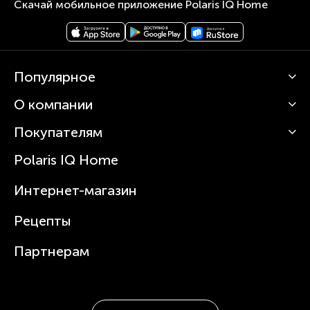
Скачай мобильное приложение Polaris IQ Home
Популярное
О компании
Кофемашины
Роботы-пылесосы
Покупателям
О Polaris
Вертикальные пылесосы
Новости
Зубные щетки и ирригаторы
Polaris IQ Home
Сервисные центры
Статьи
Чайники
Гарантийное обслуживание
Интернет-магазин
Увлажнители
Где купить
Блендеры и миксеры
Рецепты
Посуда
Партнерам