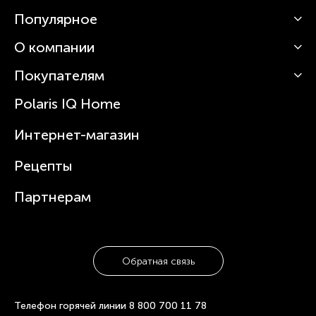
Популярное
О компании
Кофемашины
Роботы-пылесосы
Покупателям
О Polaris
Вертикальные пылесосы
Новости
Зубные щетки и ирригаторы
Polaris IQ Home
Сервисные центры
Статьи
Чайники
Гарантийное обслуживание
Интернет-магазин
Увлажнители
Где купить
Блендеры и миксеры
Рецепты
Посуда
Партнерам
Обратная связь
Телефон горячей линии
8 800 700 11 78