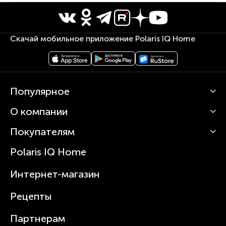
Скачай мобильное приложение Polaris IQ Home
Популярное
О компании
Кофемашины
Роботы-пылесосы
Покупателям
О Polaris
Вертикальные пылесосы
Новости
Зубные щетки и ирригаторы
Polaris IQ Home
Сервисные центры
Статьи
Чайники
Гарантийное обслуживание
Интернет-магазин
Увлажнители
Где купить
Блендеры и миксеры
Рецепты
Посуда
Партнерам