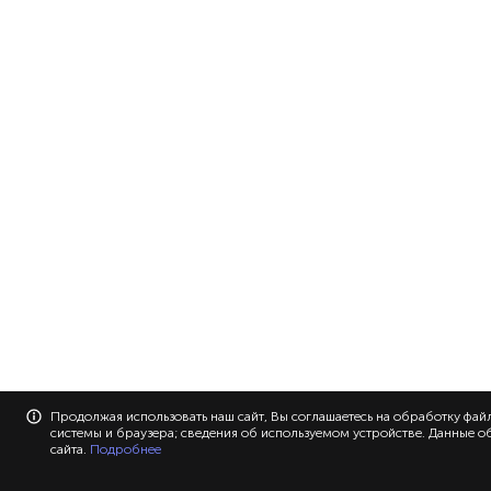
Продолжая использовать наш сайт, Вы соглашаетесь на обработку файл
системы и браузера; сведения об используемом устройстве. Данные о
сайта.
Подробнее