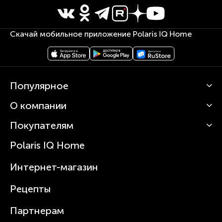
Скачай мобильное приложение Polaris IQ Home
Популярное
О компании
Кофемашины
Роботы-пылесосы
Покупателям
О Polaris
Вертикальные пылесосы
Новости
Зубные щетки и ирригаторы
Polaris IQ Home
Сервисные центры
Статьи
Чайники
Гарантийное обслуживание
Интернет-магазин
Увлажнители
Где купить
Блендеры и миксеры
Рецепты
Посуда
Партнерам