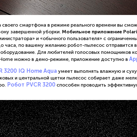
 своего смартфона в режиме реального времени вы смож
зону завершенной уборки.
Мобильное приложение Polari
министратора» и «обычного пользователя» с ограниченн
о часа, по вашему желанию робот-пылесос отправится в 
оборудование. Для любителей голосовых помощников ко
Ap
IQ Home можно в демо-режиме, приложение доступно в
R 3200 IQ Home Aqua
умеет выполнять влажную и суху
овых и центральной щетки пылесос собирает даже мелк
Робот PVCR 3200
ро.
способен проводить эффективную