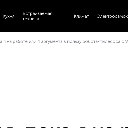
Встраиваемая
Кухня
Климат
Электросамок
техника
а я на работе или 4 аргумента в пользу робота-пылесоса с W