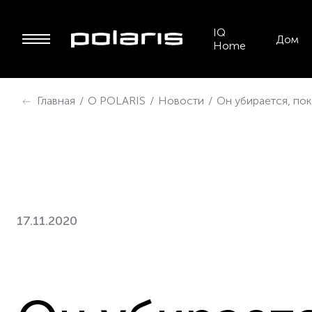
IQ
Дом
Home
Главная
/
О POLARIS
/
Новости
/
Он убирается, пок
17.11.2020