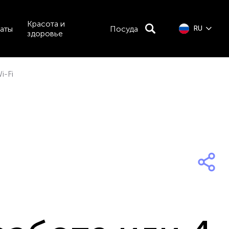
Красота и
аты
Посуда
RU
здоровье
i-Fi