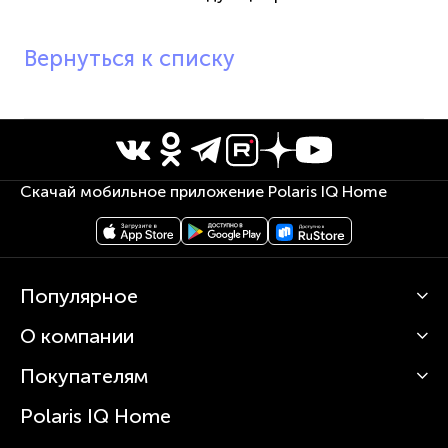
Вернуться к списку
Скачай мобильное приложение Polaris IQ Home
Популярное
О компании
Кофемашины
Роботы-пылесосы
Покупателям
О Polaris
Вертикальные пылесосы
Новости
Зубные щетки и ирригаторы
Polaris IQ Home
Сервисные центры
Статьи
Чайники
Гарантийное обслуживание