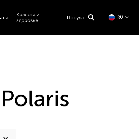
Красота и
аты
Посуда
RU
здоровье
Polaris