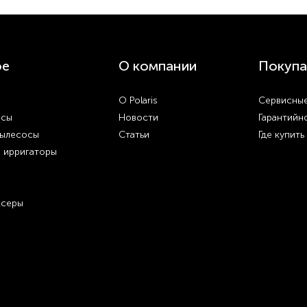
ое
О компании
Покупа
О Polaris
Сервисные
осы
Новости
Гарантийн
пылесосы
Статьи
Где купить
и ирригаторы
ксеры