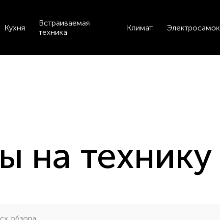
Встраиваемая
Кухня
Климат
Электросамок
техника
 на технику 