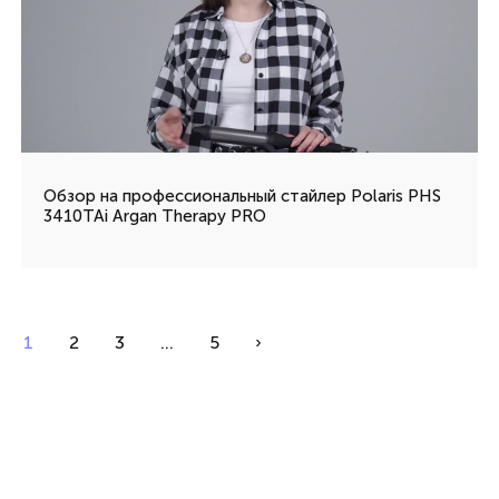
Обзор на профессиональный cтайлер Polaris PHS
3410TAi Argan Therapy PRO
1
2
3
...
5
›