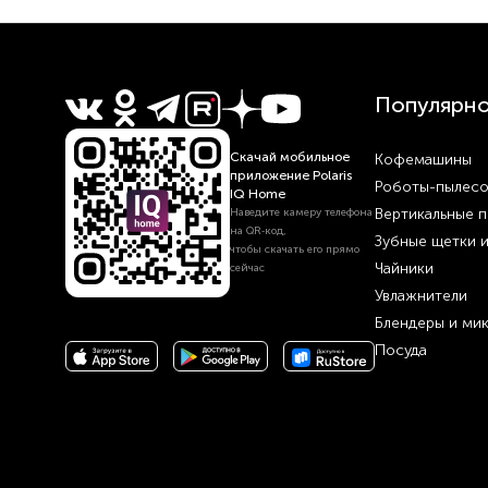
Популярн
Скачай мобильное
Кофемашины
приложение Polaris
Роботы-пылес
IQ Home
Вертикальные 
Наведите камеру телефона
на QR‑код,
Зубные щетки 
чтобы скачать его прямо
Чайники
сейчас
Увлажнители
Блендеры и ми
Посуда