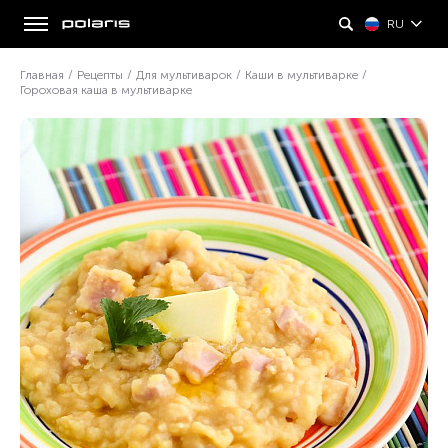
RU
Главная
/
Рецепты
/
Для мультиварок
/
Каши в мультиварке
/
Гороховая каша в мультиварке