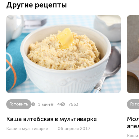
Другие рецепты
Готовить
Гот
1 мин
4
7553
Каша витебская в мультиварке
Мол
апе
Каши в мультиварке
06 апреля 2017
Каши 