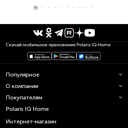
Скачай мобильное приложение Polaris IQ Home
Популярное
О компании
Кофемашины
Роботы-пылесосы
Покупателям
О Polaris
Вертикальные пылесосы
Новости
Зубные щетки и ирригаторы
Polaris IQ Home
Сервисные центры
Статьи
Чайники
Гарантийное обслуживание
Интернет-магазин
Увлажнители
Где купить