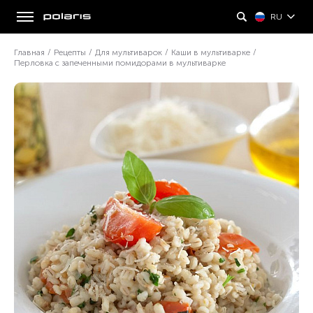
RU
Главная
/
Рецепты
/
Для мультиварок
/
Каши в мультиварке
/
Перловка с запеченными помидорами в мультиварке