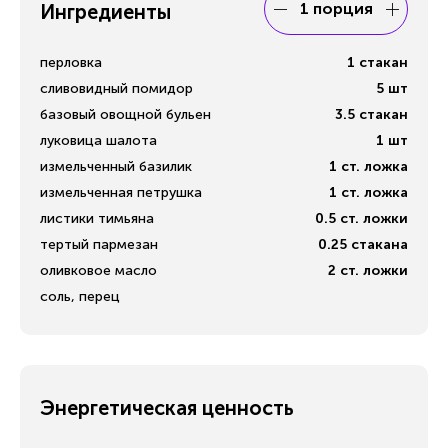
1 порция
Ингредиенты
перловка
1
стакан
сливовидный помидор
5
шт
базовый овощной бульен
3.5
стакан
луковица шалота
1
шт
измельченный базилик
1
ст. ложка
измельченная петрушка
1
ст. ложка
листики тимьяна
0.5
ст. ложки
тертый пармезан
0.25
стакана
оливковое масло
2
ст. ложки
соль, перец
Энергетическая ценность