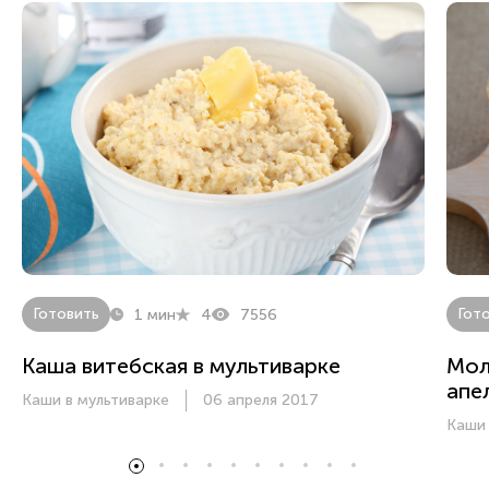
Готовить
Гот
1 мин
4
7556
Каша витебская в мультиварке
Мол
апе
Каши в мультиварке
06 апреля 2017
Каши 