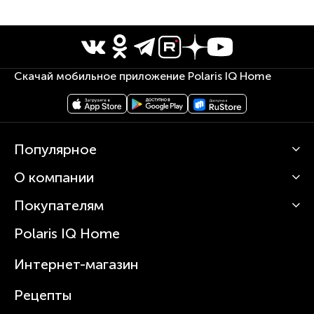
Скачай мобильное приложение Polaris IQ Home
Популярное
О компании
Кофемашины
Роботы-пылесосы
Покупателям
О Polaris
Вертикальные пылесосы
Новости
Зубные щетки и ирригаторы
Polaris IQ Home
Сервисные центры
Статьи
Чайники
Гарантийное обслуживание
Интернет-магазин
Увлажнители
Где купить
Блендеры и миксеры
Рецепты
Посуда