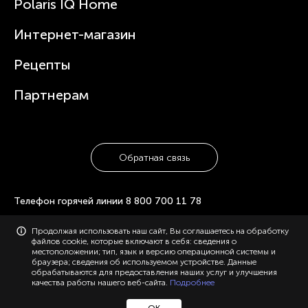
Polaris IQ Home
Сервисные центры
Статьи
Чайники
Гарантийное обслуживание
Интернет-магазин
Увлажнители
Где купить
Блендеры и миксеры
Рецепты
Посуда
Партнерам
Обратная связь
Телефон горячей линии
8 800 700 11 78
Продолжая использовать наш сайт, Вы соглашаетесь на обработку
© 2006-2026 «Polaris». Все права защищены. Использование
файлов cookie, которые включают в себя: сведения о
материалов с сайта polaris.ru возможно только с разрешения
местоположении; тип, язык и версию операционной системы и
администрации, с указанием активной ссылки на сайт.
браузера; сведения об используемом устройстве. Данные
Конфиденциальность
Карта сайта
обрабатываются для предоставления наших услуг и улучшения
качества работы нашего веб-сайта.
Подробнее