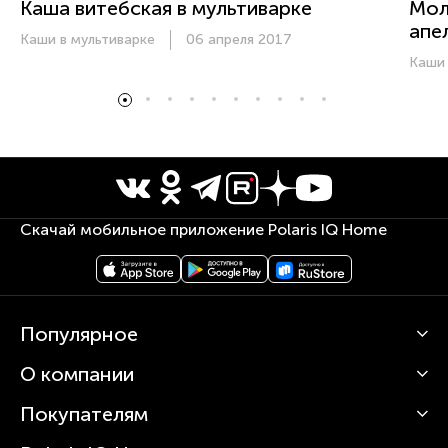
Каша витебская в мультиварке
Мол
апе
Каши в мультиварке
06 апреля 2017
Каши 
Скачай мобильное приложение Polaris IQ Home
Популярное
О компании
Кофемашины
Роботы-пылесосы
Покупателям
О Polaris
Вертикальные пылесосы
Новости
Зубные щетки и ирригаторы