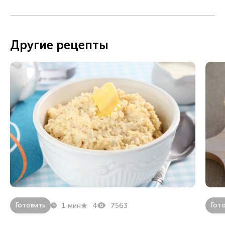
Другие рецепты
Готовить
Гот
1 мин
4
7563