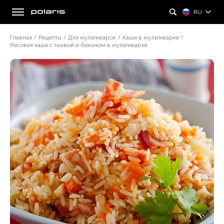
RU
Главная
/
Рецепты
/
Для мультиварок
/
Каши в мультиварке
/
Рисовая каша с тыквой и беконом в мультиварке