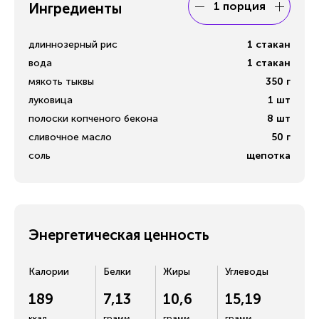
1 порция
Ингредиенты
длиннозерный рис
1
стакан
вода
1
стакан
мякоть тыквы
350
г
луковица
1
шт
полоски копченого бекона
8
шт
сливочное масло
50
г
соль
щепотка
Энергетическая ценность
Калории
Белки
Жиры
Углеводы
189
7,13
10,6
15,19
ккал
грамм
грамм
грамм