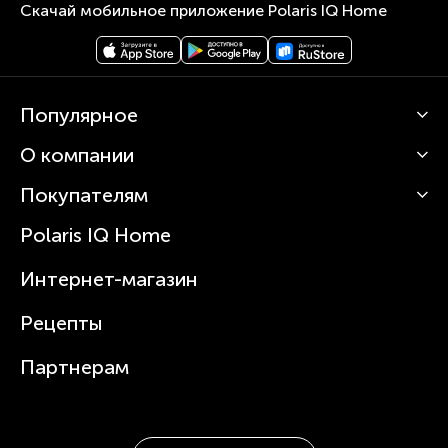
Скачай мобильное приложение Polaris IQ Home
Популярное
О компании
Кофемашины
Роботы-пылесосы
Покупателям
О Polaris
Вертикальные пылесосы
Новости
Зубные щетки и ирригаторы
Polaris IQ Home
Сервисные центры
Статьи
Чайники
Гарантийное обслуживание
Интернет-магазин
Увлажнители
Где купить
Блендеры и миксеры
Рецепты
Посуда
Партнерам