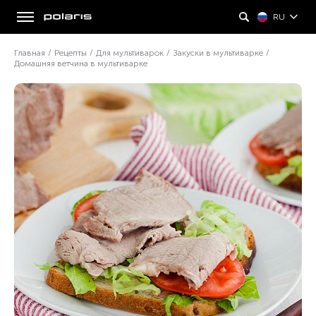
RU
Главная
/
Рецепты
/
Для мультиварок
/
Закуски в мультиварке
/
Домашняя ветчина в мультиварке