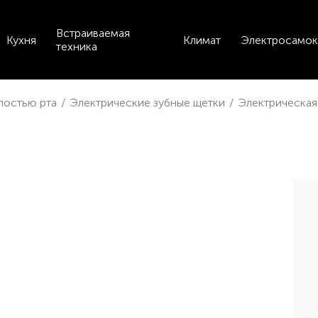
Встраиваемая
Кухня
Климат
Электросамок
техника
лостью рта
/
Электрические зубные щетки
/
Электрическая 