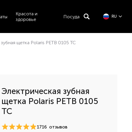
Красота и
аты
Посуда
RU
здоровье
зубная щетка Polaris PETB 0105 TC
Электрическая зубная
щетка Polaris PETB 0105
TC
1716
отзывов