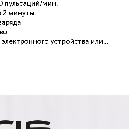
00 пульсаций/мин.
 2 минуты.
заряда.
во.
о электронного устройства или
й в комплекте.