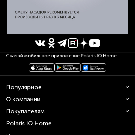
Скачай мобильное приложение Polaris IQ Home
Популярное
О компании
Кофемашины
Роботы-пылесосы
Покупателям
О Polaris
Вертикальные пылесосы
Новости
Зубные щетки и ирригаторы
Polaris IQ Home
Сервисные центры
Статьи
Чайники
Гарантийное обслуживание