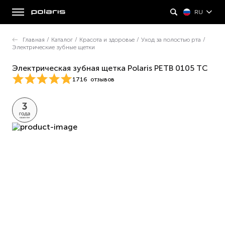
RU
Главная
/
Каталог
/
Красота и здоровье
/
Уход за полостью рта
/
Электрические зубные щетки
Электрическая зубная щетка Polaris PETB 0105 TC
1716
отзывов