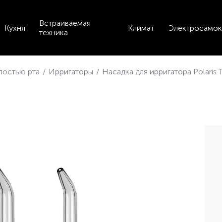
Встраиваемая
Кухня
Климат
Электросамок
техника
лостью рта
/
Ирригаторы
/
Насадка для ирригатора Polaris