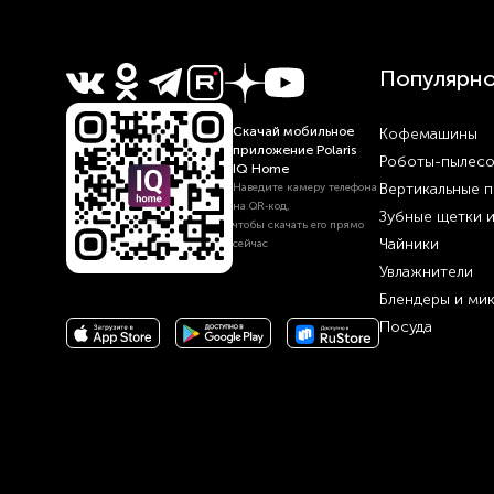
Популярн
Скачай мобильное
Кофемашины
приложение Polaris
Роботы-пылес
IQ Home
Вертикальные 
Наведите камеру телефона
на QR‑код,
Зубные щетки 
чтобы скачать его прямо
Чайники
сейчас
Увлажнители
Блендеры и ми
Посуда