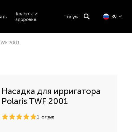
Красота и
аты
Посуда
RU
здоровье
 TWF 2001
Насадка для ирригатора
Polaris TWF 2001
1
отзыв