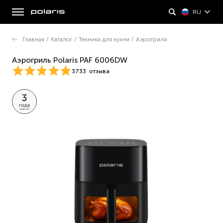
RU
Главная
/
Каталог
/
Техника для кухни
/
Аэрогрили
Аэрогриль Polaris PAF 6006DW
3733
отзыва