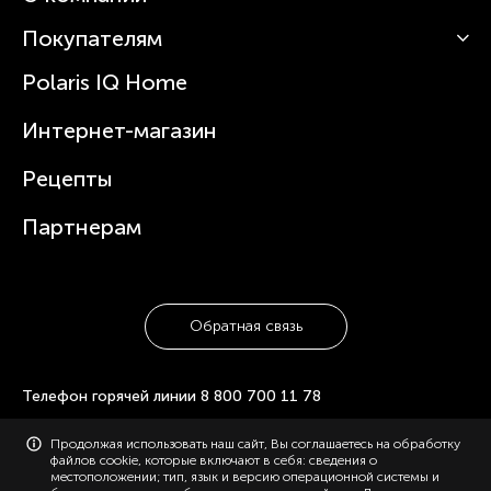
Роботы-пылесосы
Покупателям
О Polaris
Вертикальные пылесосы
Новости
Зубные щетки и ирригаторы
Polaris IQ Home
Сервисные центры
Статьи
Чайники
Гарантийное обслуживание
Интернет-магазин
Увлажнители
Где купить
Блендеры и миксеры
Рецепты
Посуда
Партнерам
Обратная связь
Телефон горячей линии
8 800 700 11 78
© 2006-2026 «Polaris». Все права защищены. Использование
Продолжая использовать наш сайт, Вы соглашаетесь на обработку
материалов с сайта polaris.ru возможно только с разрешения
файлов cookie, которые включают в себя: сведения о
администрации, с указанием активной ссылки на сайт.
местоположении; тип, язык и версию операционной системы и