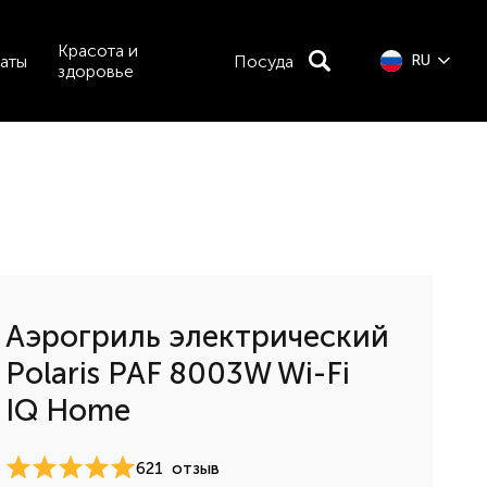
Красота и
аты
Посуда
RU
здоровье
Аэрогриль электрический
Polaris PAF 8003W Wi-Fi
IQ Home
621
отзыв