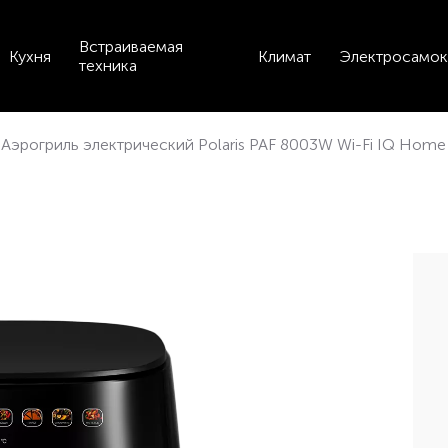
Встраиваемая
Кухня
Климат
Электросамок
техника
Аэрогриль электрический Polaris PAF 8003W Wi-Fi IQ Home