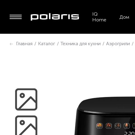
IQ
Дом
Home
Главная
/
Каталог
/
Техника для кухни
/
Аэрогрили
/