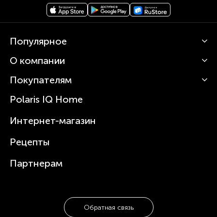
Популярное
О компании
Кофемашины
Роботы-пылесосы
Покупателям
О Polaris
Вертикальные пылесосы
Новости
Зубные щетки и ирригаторы
Polaris IQ Home
Сервисные центры
Статьи
Чайники
Гарантийное обслуживание
Интернет-магазин
Увлажнители
Где купить
Блендеры и миксеры
Рецепты
Посуда
Партнерам
Обратная связь