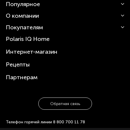
Популярное
О компании
Кофемашины
Роботы-пылесосы
Покупателям
О Polaris
Вертикальные пылесосы
Новости
Зубные щетки и ирригаторы
Polaris IQ Home
Сервисные центры
Статьи
Чайники
Гарантийное обслуживание
Интернет-магазин
Увлажнители
Где купить
Блендеры и миксеры
Рецепты
Посуда
Партнерам
Обратная связь
Телефон горячей линии
8 800 700 11 78