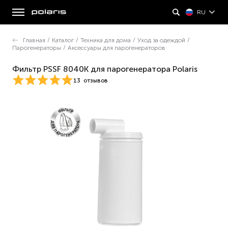
RU
Главная
/
Каталог
/
Техника для дома
/
Уход за одеждой
/
Парогенераторы
/
Аксессуары для парогенераторов
Фильтр PSSF 8040K для парогенератора Polaris
13
отзывов