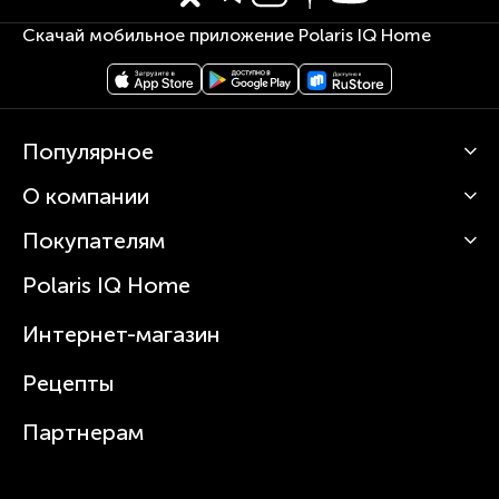
Скачай мобильное приложение Polaris IQ Home
Популярное
О компании
Кофемашины
Роботы-пылесосы
Покупателям
О Polaris
Вертикальные пылесосы
Новости
Зубные щетки и ирригаторы
Polaris IQ Home
Сервисные центры
Статьи
Чайники
Гарантийное обслуживание
Интернет-магазин
Увлажнители
Где купить
Блендеры и миксеры
Рецепты
Посуда
Партнерам