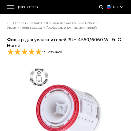
RU
Главная
/
Каталог
/
Климатическая техника Polaris
/
Увлажнители воздуха
/
Аксессуары для увлажнителей
Фильтр для увлажнителей PUH 4550/6060 Wi-Fi IQ
Home
19
отзывов