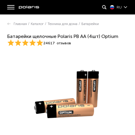
RU
Главная
/
Каталог
/
Техника для дома
/
Батарейки
Батарейки щелочные Polaris PB AA (4шт) Optium
24617
отзывов