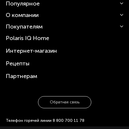
Популярное
О компании
Кофемашины
Роботы-пылесосы
Покупателям
О Polaris
Вертикальные пылесосы
Новости
Зубные щетки и ирригаторы
Polaris IQ Home
Сервисные центры
Статьи
Чайники
Гарантийное обслуживание
Интернет-магазин
Увлажнители
Где купить
Блендеры и миксеры
Рецепты
Посуда
Партнерам
Обратная связь
Телефон горячей линии
8 800 700 11 78