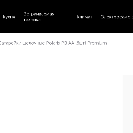
Встраиваемая
Кухня
Климат
Электросамок
техника
Батарейки щелочные Polaris PB AA (8шт) Premium