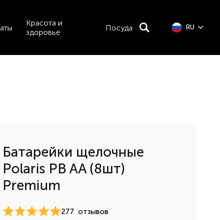
Красота и
аты
Посуда
RU
здоровье
Батарейки щелочные
Polaris PB AA (8шт)
Premium
277
отзывов