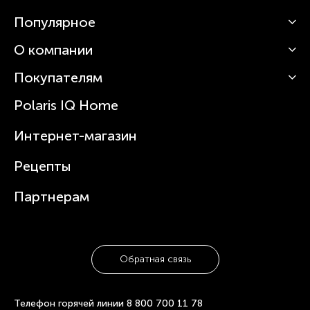
Популярное
О компании
Кофемашины
Роботы-пылесосы
Покупателям
О Polaris
Вертикальные пылесосы
Новости
Зубные щетки и ирригаторы
Polaris IQ Home
Сервисные центры
Статьи
Чайники
Гарантийное обслуживание
Интернет-магазин
Увлажнители
Где купить
Блендеры и миксеры
Рецепты
Посуда
Партнерам
Обратная связь
Телефон горячей линии
8 800 700 11 78