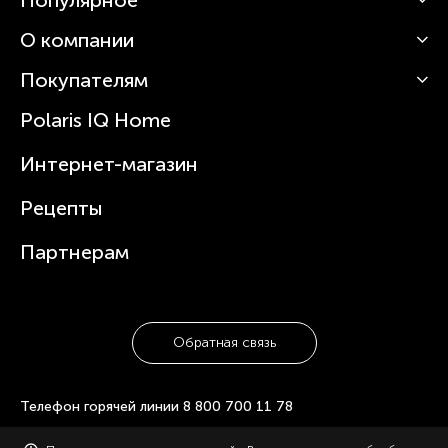
О компании
Кофемашины
Роботы-пылесосы
Покупателям
О Polaris
Вертикальные пылесосы
Новости
Зубные щетки и ирригаторы
Polaris IQ Home
Сервисные центры
Статьи
Чайники
Гарантийное обслуживание
Интернет-магазин
Увлажнители
Где купить
Блендеры и миксеры
Рецепты
Посуда
Партнерам
Обратная связь
Телефон горячей линии
8 800 700 11 78