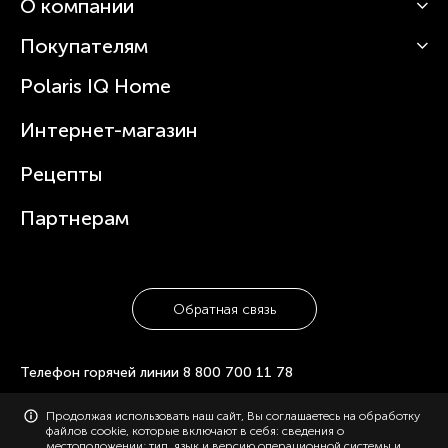
О компании
Кофемашины
Роботы-пылесосы
Покупателям
О Polaris
Вертикальные пылесосы
Новости
Зубные щетки и ирригаторы
Polaris IQ Home
Сервисные центры
Статьи
Чайники
Гарантийное обслуживание
Интернет-магазин
Увлажнители
Где купить
Блендеры и миксеры
Рецепты
Посуда
Партнерам
Обратная связь
Телефон горячей линии
8 800 700 11 78
© 2006-2026 «Polaris». Все права защищены. Использование
Продолжая использовать наш сайт, Вы соглашаетесь на обработку
материалов с сайта polaris.ru возможно только с разрешения
файлов cookie, которые включают в себя: сведения о
администрации, с указанием активной ссылки на сайт.
местоположении; тип, язык и версию операционной системы и