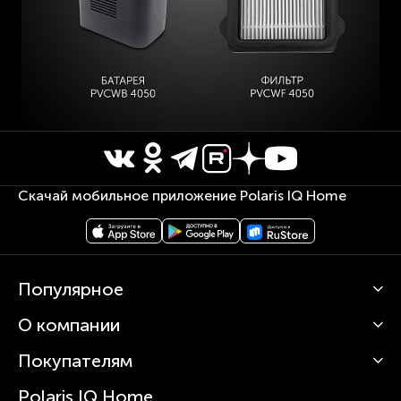
Скачай мобильное приложение Polaris IQ Home
Популярное
О компании
Кофемашины
Роботы-пылесосы
Покупателям
О Polaris
Вертикальные пылесосы
Новости
Зубные щетки и ирригаторы
Polaris IQ Home
Сервисные центры