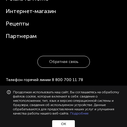
Статьи
Чайники
Гарантийное обслуживание
Интернет-магазин
Увлажнители
Где купить
Блендеры и миксеры
Рецепты
Посуда
Партнерам
Обратная связь
Телефон горячей линии
8 800 700 11 78
© 2006-2026 «Polaris». Все права защищены. Использование
Продолжая использовать наш сайт, Вы соглашаетесь на обработку
материалов с сайта polaris.ru возможно только с разрешения
файлов cookie, которые включают в себя: сведения о
администрации, с указанием активной ссылки на сайт.
местоположении; тип, язык и версию операционной системы и
Конфиденциальность
Карта сайта
браузера; сведения об используемом устройстве. Данные
обрабатываются для предоставления наших услуг и улучшения
качества работы нашего веб-сайта.
Подробнее
ОК