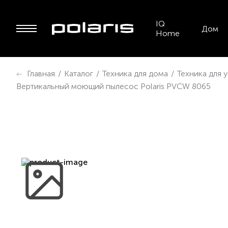
IQ
Дом
Home
Главная
/
Каталог
/
Техника для дома
/
Техника для 
Вертикальный моющий пылесос Polaris PVCW 8065