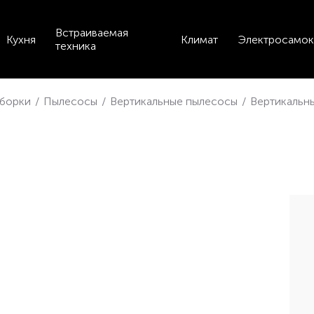
Встраиваемая
Кухня
Климат
Электросамок
техника
уборки
/
Пылесосы
/
Вертикальные пылесосы
/
Вертикальн