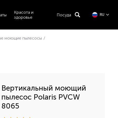
Красота и
аты
Посуда
RU
здоровье
ые моющие пылесосы
/
Вертикальный моющий
пылесос Polaris PVCW
8065