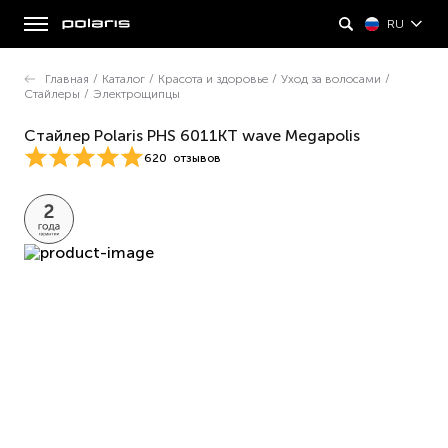
RU
Главная
/
Каталог
/
Красота и здоровье
/
Уход за волосами
/
Стайлеры
/
Электрощипцы
Стайлер Polaris PHS 6011KT wave Megapolis
620
отзывов