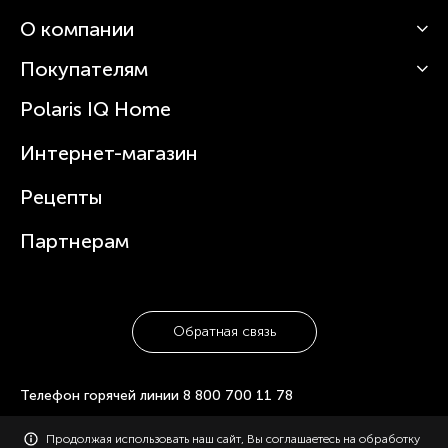
О компании
Кофемашины
Роботы-пылесосы
Покупателям
О Polaris
Вертикальные пылесосы
Новости
Зубные щетки и ирригаторы
Polaris IQ Home
Сервисные центры
Статьи
Чайники
Гарантийное обслуживание
Интернет-магазин
Увлажнители
Где купить
Блендеры и миксеры
Рецепты
Посуда
Партнерам
Обратная связь
Телефон горячей линии
8 800 700 11 78
© 2006-2026 «Polaris». Все права защищены. Использование
Продолжая использовать наш сайт, Вы соглашаетесь на обработку