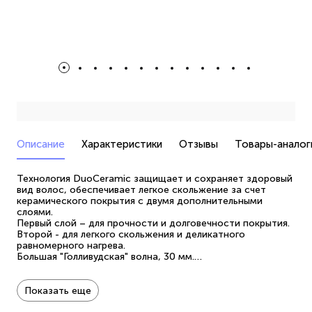
Описание
Характеристики
Отзывы
Товары-аналог
Технология DuoCeramic защищает и сохраняет здоровый
вид волос, обеспечивает легкое скольжение за счет
керамического покрытия с двумя дополнительными
слоями.
Первый слой – для прочности и долговечности покрытия.
Второй - для легкого скольжения и деликатного
равномерного нагрева.
Большая "Голливудская" волна, 30 мм.
"Пляжные" локоны, 10 мм.
Цветовая индикация температурных режимов: 160-180-
200 ⁰С.
Показать еще
Переключатель температурных режимов.