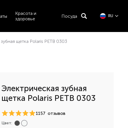
Красота и
аты
Посуда
RU
здоровье
зубная щетка Polaris PETB 0303
Электрическая зубная
щетка Polaris PETB 0303
1157
отзывов
Цвет: