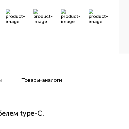
ы
Товары-аналоги
белем type-C.