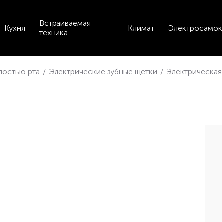
Встраиваемая
Кухня
Климат
Электросамок
техника
лостью рта
/
Электрические зубные щетки
/
Электрическая 