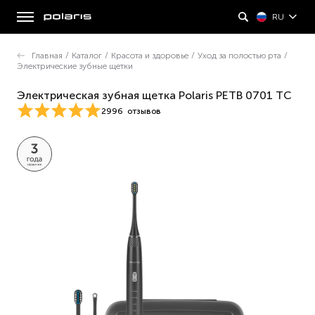
RU
Главная
/
Каталог
/
Красота и здоровье
/
Уход за полостью рта
/
Электрические зубные щетки
Электрическая зубная щетка Polaris PETB 0701 TC
2996
отзывов