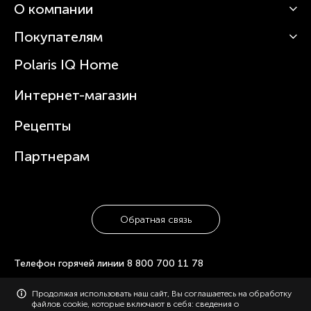
О компании
Кофемашины
Роботы-пылесосы
Покупателям
О Polaris
Вертикальные пылесосы
Новости
Зубные щетки и ирригаторы
Polaris IQ Home
Сервисные центры
Статьи
Чайники
Гарантийное обслуживание
Интернет-магазин
Увлажнители
Где купить
Блендеры и миксеры
Рецепты
Посуда
Партнерам
Обратная связь
Телефон горячей линии
8 800 700 11 78
Продолжая использовать наш сайт, Вы соглашаетесь на обработку
© 2006-2026 «Polaris». Все права защищены. Использование
файлов cookie, которые включают в себя: сведения о
материалов с сайта polaris.ru возможно только с разрешения