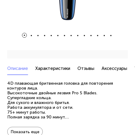
Описание
Характеристики
Отзывы
Аксессуары
4D плавающая бритвенная головка для повторения
контуров лица.
Высокоточные двойные лезвия Pro 5 Blades.
Супергладкие кольца.
Для сухого и влажного бритья.
Работа аккумулятора и от сети.
75+ минут работы.
Полная зарядка за 90 минут.
Встроенный триммер.
Влагозащита IPX6 для промывки лезвий под водой.
Функция быстрой зарядки за 5 минут на 1 применение.
Показать еще