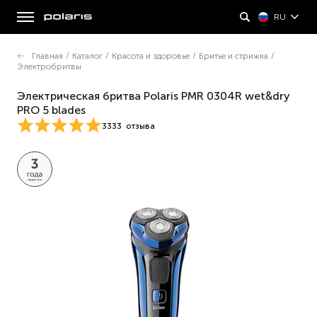
RU
Главная
/
Каталог
/
Красота и здоровье
/
Бритье и стрижка
/
Электробритвы
Электрическая бритва Polaris PMR 0304R wet
&
dry
PRO 5 blades
3333
отзыва