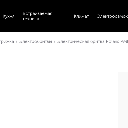
Встраиваемая
Кухня
Климат
Электросамок
техника
стрижка
/
Электробритвы
/
Электрическая бритва Polaris PM