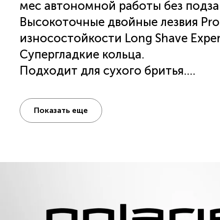
мес автономной работы без подза
Высокоточные двойные лезвия Pro 
износостойкости Long Shave Expert 
Супергладкие кольца.
Подходит для сухого бритья.
До 120 мин бритья.
Полная зарядка 180 мин.
Показать еще
Переключатель Вкл./Выкл.
Индикатор заряда.
Встроенный триммер для более гла
Работа от сети и от аккумулятора.
Зарядный кабель 1,8 м и адаптер п
Чехол для хранения и перевозки.
Мощность: 5 Вт.