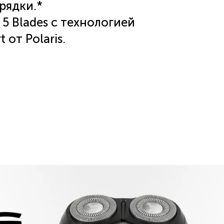
рядки.*
5 Blades с технологией
от Polaris.
дкого бритья и четких линий.
итания в комплекте.