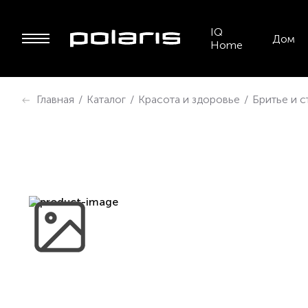
IQ
Дом
Home
Главная
/
Каталог
/
Красота и здоровье
/
Бритье и 