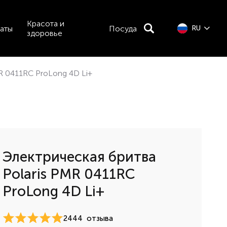
Красота и
аты
Посуда
RU
здоровье
R 0411RC ProLong 4D Li+
Электрическая бритва
Polaris PMR 0411RC
ProLong 4D Li+
2444
отзыва