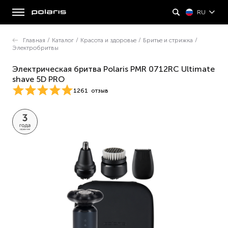
RU
Главная
/
Каталог
/
Красота и здоровье
/
Бритье и стрижка
/
Электробритвы
Электрическая бритва Polaris PMR 0712RC Ultimate
shave 5D PRO
1261
отзыв