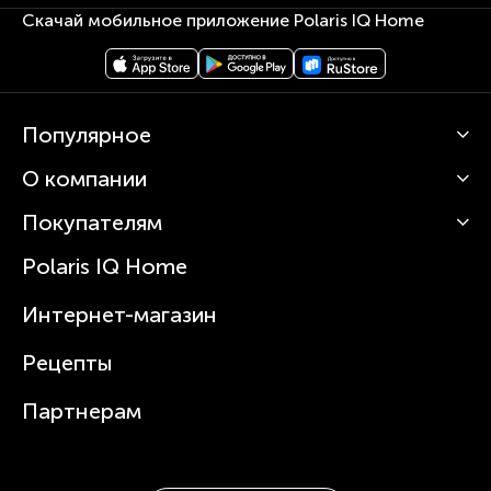
Скачай мобильное приложение Polaris IQ Home
Популярное
О компании
Кофемашины
Роботы-пылесосы
Покупателям
О Polaris
Вертикальные пылесосы
Новости
Зубные щетки и ирригаторы
Polaris IQ Home
Сервисные центры
Статьи
Чайники
Гарантийное обслуживание
Интернет-магазин
Увлажнители
Где купить
Блендеры и миксеры
Рецепты
Посуда
Партнерам