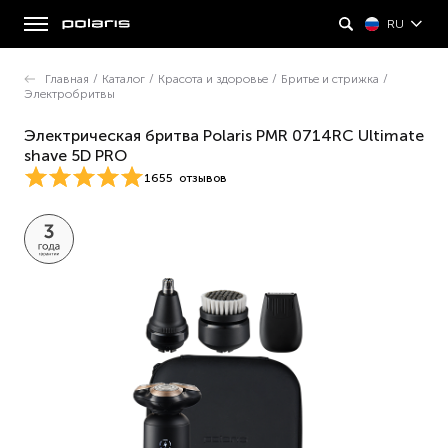
RU
Главная
/
Каталог
/
Красота и здоровье
/
Бритье и стрижка
/
Электробритвы
Электрическая бритва Polaris PMR 0714RC Ultimate
shave 5D PRO
1655
отзывов