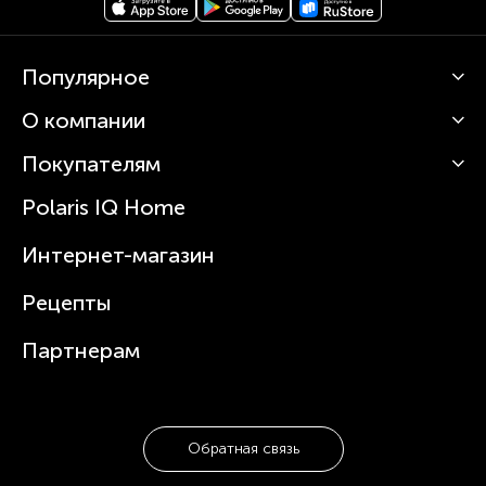
Популярное
О компании
Кофемашины
Роботы-пылесосы
Покупателям
О Polaris
Вертикальные пылесосы
Новости
Зубные щетки и ирригаторы
Polaris IQ Home
Сервисные центры
Статьи
Чайники
Гарантийное обслуживание
Интернет-магазин
Увлажнители
Где купить
Блендеры и миксеры
Рецепты
Посуда
Партнерам
Обратная связь