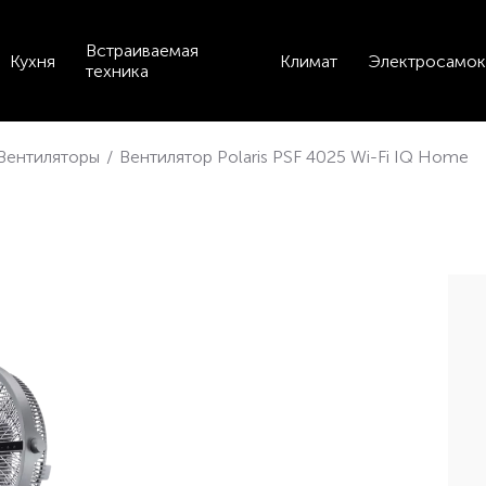
Встраиваемая
Кухня
Климат
Электросамок
техника
Вентиляторы
/
Вентилятор Polaris PSF 4025 Wi-Fi IQ Home