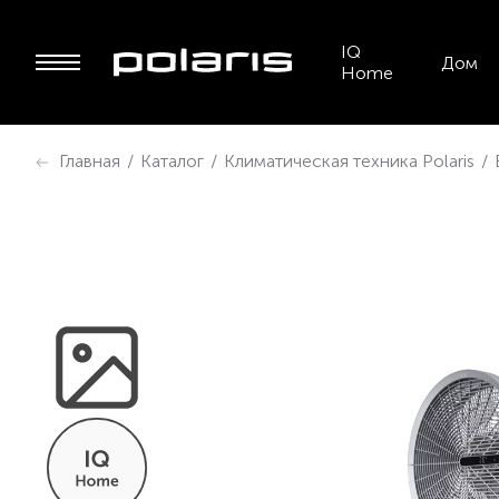
IQ
Дом
Home
Главная
/
Каталог
/
Климатическая техника Polaris
/