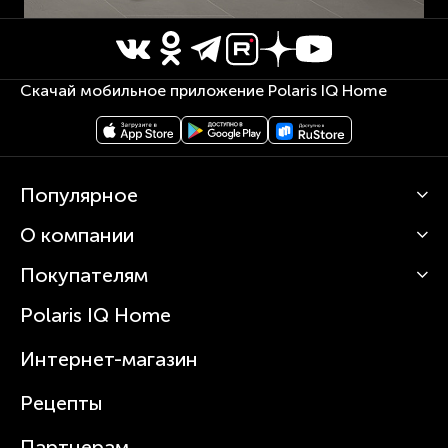
Скачай мобильное приложение Polaris IQ Home
Популярное
О компании
Кофемашины
Роботы-пылесосы
Покупателям
О Polaris
Вертикальные пылесосы
Новости
Зубные щетки и ирригаторы
Polaris IQ Home
Сервисные центры
Статьи
Чайники
Гарантийное обслуживание
Интернет-магазин
Увлажнители
Где купить
Блендеры и миксеры
Рецепты
Посуда
Партнерам