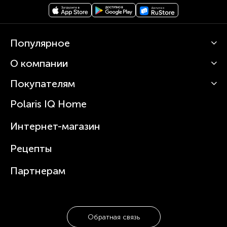
Популярное
О компании
Кофемашины
Роботы-пылесосы
Покупателям
О Polaris
Вертикальные пылесосы
Новости
Зубные щетки и ирригаторы
Polaris IQ Home
Сервисные центры
Статьи
Чайники
Гарантийное обслуживание
Интернет-магазин
Увлажнители
Где купить
Блендеры и миксеры
Рецепты
Посуда
Партнерам
Обратная связь