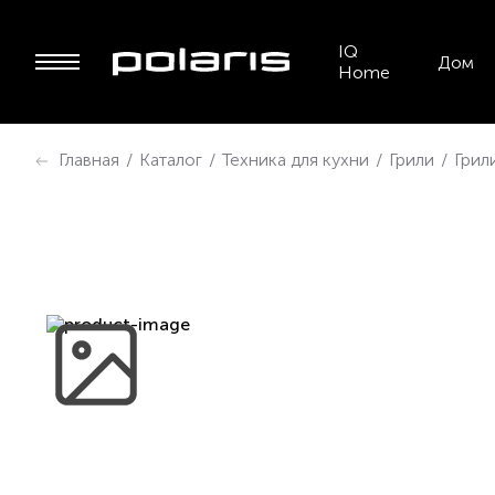
IQ
Дом
Home
Главная
/
Каталог
/
Техника для кухни
/
Грили
/
Грил