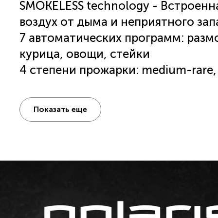
SMOKELESS technology - Встроенн
воздух от дыма и неприятного зап
7 автоматических программ: размо
курица, овощи, стейки
4 степени прожарки: medium-rare,
done
Термощуп - определяет температу
Показать еще
достичь идеальной степени прож
PRO control - Идеальная прожарка
IQ Fry - Раздельная регулировка т
приготовить разнообразные блюда
Функция SEAR - Увеличивает темпе
румяную корочку, позволяя приго
Особенности панелей: