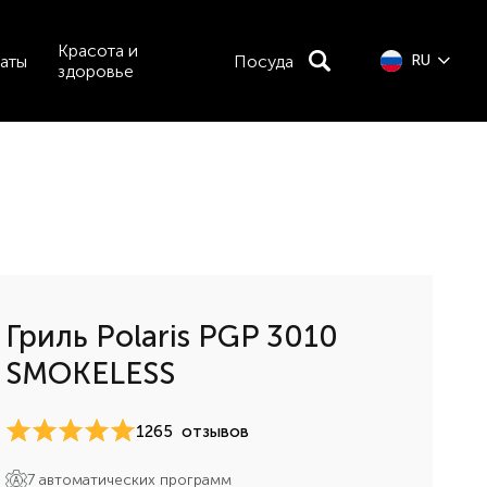
Красота и
аты
Посуда
RU
здоровье
Гриль Polaris PGP 3010
SMOKELESS
1265
отзывов
7 автоматических программ