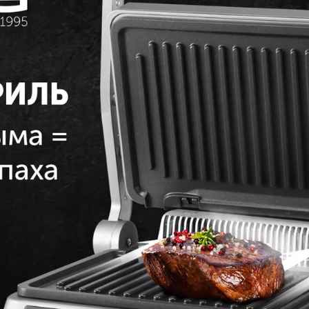
клоном, что позволяет жиру
го стейк жарится, а не варится в
посудомоечной машине
а для быстрой и удобной чистки
амятка для любителей стейков
P 1902