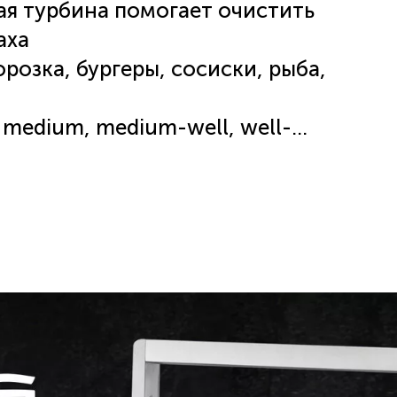
ая турбина помогает очистить
аха
розка, бургеры, сосиски, рыба,
 medium, medium-well, well-
ру продукта и позволяет
арки
 с точностью контроля до 1°C
емпературы позволяет
 на разных панелях
ратуру до 280 °C, создаёт
товить стейк более сочным