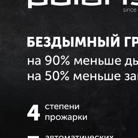
Family size - до 8 порций
Размер панелей: 370 х 225 мм
Панели гриля расположены под на
стекать сразу в поддон, за счёт че
собственном соку
Панели съёмные, можно мыть в 
Гарантия 3 года
В комплекте с грилем идёт лопатк
панелей гриля, книга рецептов, п
*По сравнению с грилем Polaris PG