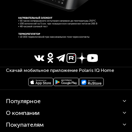
Скачай мобильное приложение Polaris IQ Home
Популярное
О компании
Кофемашины
Роботы-пылесосы
Покупателям
О Polaris
Вертикальные пылесосы
Новости