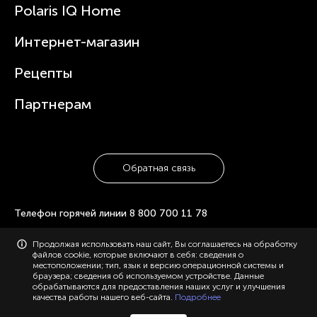
Зубные щетки и ирригаторы
Polaris IQ Home
Сервисные центры
Статьи
Чайники
Гарантийное обслуживание
Интернет-магазин
Увлажнители
Где купить
Блендеры и миксеры
Рецепты
Посуда
Партнерам
Обратная связь
Телефон горячей линии
8 800 700 11 78
© 2006-2026 «Polaris». Все права защищены. Использование
Продолжая использовать наш сайт, Вы соглашаетесь на обработку
материалов с сайта polaris.ru возможно только с разрешения
файлов cookie, которые включают в себя: сведения о
администрации, с указанием активной ссылки на сайт.
местоположении; тип, язык и версию операционной системы и
Конфиденциальность
Карта сайта
браузера; сведения об используемом устройстве. Данные
обрабатываются для предоставления наших услуг и улучшения
качества работы нашего веб-сайта.
Подробнее