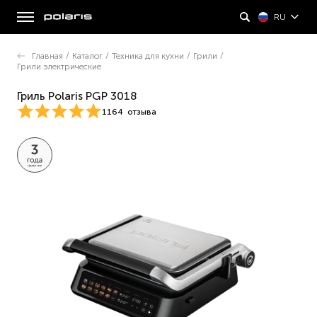
RU
Главная
/
Каталог
/
Техника для кухни
/
Грили
/
Грили электрические
Гриль Polaris PGP 3018
1164
отзыва