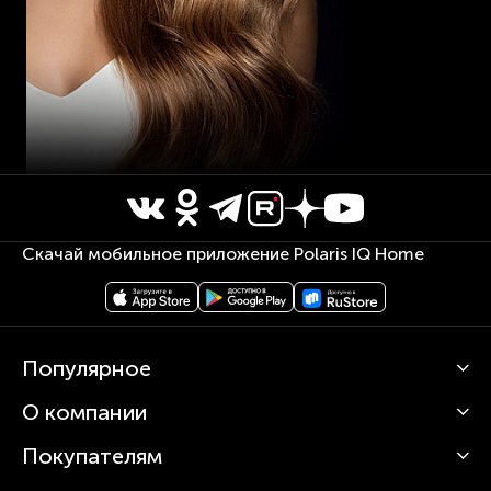
Скачай мобильное приложение Polaris IQ Home
Популярное
О компании
Кофемашины
Роботы-пылесосы
Покупателям
О Polaris
Вертикальные пылесосы
Новости