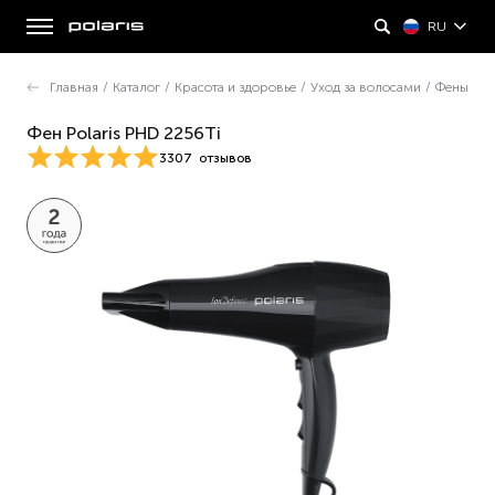
RU
Главная
/
Каталог
/
Красота и здоровье
/
Уход за волосами
/
Фены
Фен Polaris PHD 2256Ti
3307
отзывов