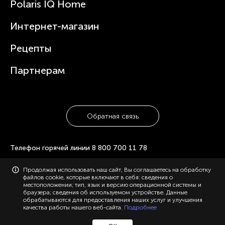
Зубные щетки и ирригаторы
Polaris IQ Home
Сервисные центры
Статьи
Чайники
Гарантийное обслуживание
Интернет-магазин
Увлажнители
Где купить
Блендеры и миксеры
Рецепты
Посуда
Партнерам
Обратная связь
Телефон горячей линии
8 800 700 11 78
Продолжая использовать наш сайт, Вы соглашаетесь на обработку
© 2006-2026 «Polaris». Все права защищены. Использование
файлов cookie, которые включают в себя: сведения о
материалов с сайта polaris.ru возможно только с разрешения
местоположении; тип, язык и версию операционной системы и
администрации, с указанием активной ссылки на сайт.
браузера; сведения об используемом устройстве. Данные
Конфиденциальность
Карта сайта
обрабатываются для предоставления наших услуг и улучшения
качества работы нашего веб-сайта.
Подробнее